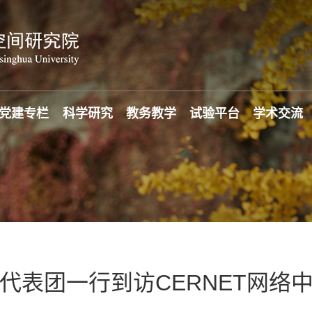
党建专栏
科学研究
教务教学
试验平台
学术交流
IC代表团一行到访CERNET网络