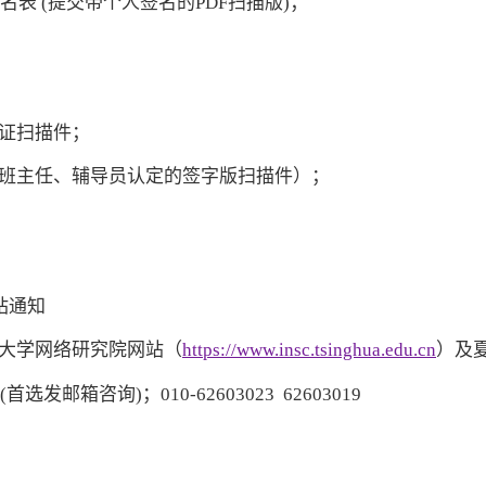
名表 (提交带个人签名的PDF扫描版)；
生证扫描件；
或班主任、辅导员认定的签字版扫描件）；
站通知
华大学网络研究院网站（
https://www.insc.tsinghua.edu.cn
）及
(首选发邮箱咨询)；010-62603023 62603019